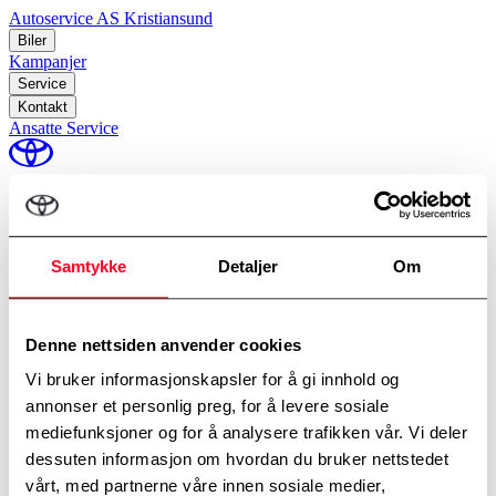
Autoservice AS Kristiansund
Biler
Kampanjer
Service
Kontakt
Ansatte
Service
perm_identity
Min Toyota
Samtykke
Detaljer
Om
Prøv en Toyota
Denne nettsiden anvender cookies
Velg modell, avdeling og tidspunkt.
Vi bruker informasjonskapsler for å gi innhold og
Modell
*
annonser et personlig preg, for å levere sosiale
mediefunksjoner og for å analysere trafikken vår. Vi deler
Oversikt over behandling av personopplysninger
dessuten informasjon om hvordan du bruker nettstedet
Informasjonskapselpolicy
vårt, med partnerne våre innen sosiale medier,