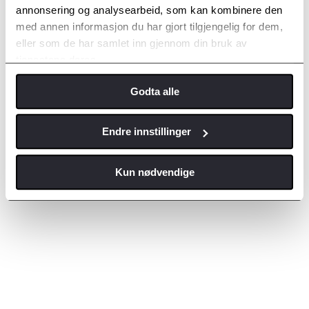
annonsering og analysearbeid, som kan kombinere den
Copyright © Autoservice AS Kristiansund
med annen informasjon du har gjort tilgjengelig for dem,
eller som de har samlet inn gjennom din bruk av
tjenestene deres.
Godta alle
Endre innstillinger
Kun nødvendige